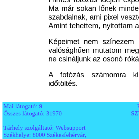
Ma már sokan lőnek minde
szabdalnak, ami pixel veszt
Amint tehettem, nyitottam a d
Képeimet nem színezem 
valósághűen mutatom meg. 
ne csináljunk az osonó róká
A fotózás számomra ki
időtöltés.
Mai látogató: 9
Összes látogató: 31970
SZ
Tárhely szolgáltató: Websupport
Székhelye: 8000 Székesfehérvár,