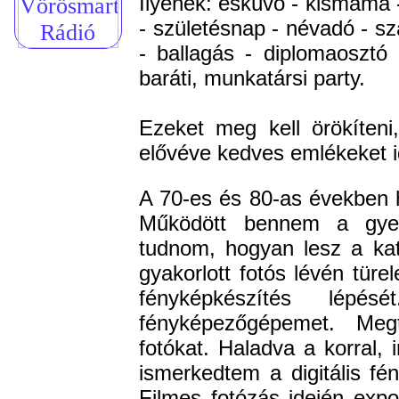
Ilyenek:
esküvő - kismama - 
- születésnap - névadó - s
- ballagás - diplomaosztó 
baráti, munkatársi party.
Ezeket meg kell örökíteni
elővéve kedves emlékeket i
A 70-es és 80-as években h
Működött bennem a gyer
tudnom, hogyan lesz a ka
gyakorlott fotós lévén tür
fényképkészítés lépésé
fényképezőgépemet. Megt
fotókat. Haladva a korral, 
ismerkedtem a digitális fé
Filmes fotózás idején expo